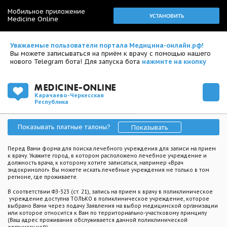
Мобильное приложение
УСТАНОВИТЬ
Medicine Online
Уважаемые пользователи портала Медицина-онлайн.рф!
Вы можете записываться на приём к врачу с помощью нашего
нового Telegram бота! Для запуска бота
нажмите на кнопку
MEDICINE-ONLINE
Карачаево-Черкесская
Республика
Показывать платные талоны?
Показывать
Перед Вами форма для поиска лечебного учреждения для записи на прием
к врачу. Укажите город, в котором расположено лечебное учреждение и
должность врача, к которому хотите записаться, например «Врач
эндокринолог». Вы можете искать лечебные учреждения не только в том
регионе, где проживаете.
В соответствии ФЗ-323 (ст. 21), запись на прием к врачу в поликлиническое
учреждение доступна ТОЛЬКО в поликлиническое учреждение, которое
выбрано Вами через подачу Заявления на выбор медицинской организации
или которое относится к Вам по территориально-участковому принципу
(Ваш адрес проживания обслуживается данной поликлинической