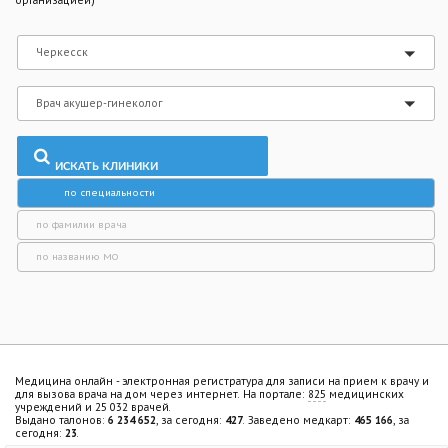
организацией)
Черкесск
Врач акушер-гинеколог
ИСКАТЬ КЛИНИКИ
по специальности
по фамилии врача
по названию МО
Медицина онлайн - электронная регистратура для записи на прием к врачу и
для вызова врача на дом через интернет. На портале:
825
медицинских
учреждений и 25 032 врачей.
Выдано талонов:
6 234 652
, за сегодня:
427
.
Заведено медкарт:
465 166
, за
сегодня:
23
.